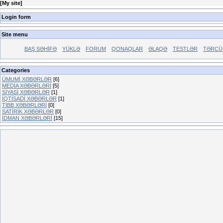
[
My site
]
Login form
Site menu
BAŞ SƏHİFƏ
YÜKLƏ
FORUM
QONAQLAR
ƏLAQƏ
TESTLƏR
TƏRCÜ
Categories
ÜMUMİ XƏBƏRLƏR
[6]
MEDİA XƏBƏRLƏRİ
[5]
SİYASİ XƏBƏRLƏR
[1]
İQTİSADİ XƏBƏRLƏR
[1]
TİBB XƏBƏRLƏRİ
[0]
SATİRİK XƏBƏRLƏR
[0]
İDMAN XƏBƏRLƏRİ
[15]