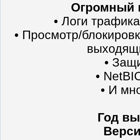
Огромный 
• Логи трафика
• Просмотр/блокиров
выходящи
• Защ
• NetBI
• И мн
Год вы
Верс