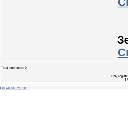
С
З
С
Total comments
:
0
Only regist
[
Full website version