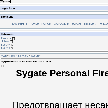
[
My site
]
Login form
Site menu
BAŞ SƏHİFƏ
YÜKLƏ
FORUM
QONAQLAR
ƏLAQƏ
TESTLƏR
TƏRCÜ
Categories
Personal
[0]
Utilities
[5]
Security
[3]
System
[0]
Main
»
Files
»
Software
»
Security
Sygate Personal Firewall PRO v5.6.3408
[ ]
Sygate Personal Fir
Предотвращает неса