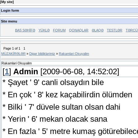
[
My site
]
Login form
Site menu
BAŞ SƏHİFƏ
YÜKLƏ
FORUM
QONAQLAR
ƏLAQƏ
TESTLƏR
TƏRCÜ
Page
1
of
1
1
MÜZAKİRƏLƏR
»
Digər bildiklərimiz
»
Rakamlari Okuyalim
Rakamlari Okuyalim
[
1
]
Admin
[2009-06-08, 14:52:02]
* Şayet ' 9' canli olsaydın bile
* En çok ' 8' kez kaçabilirdin ölümden
* Bilki ' 7' düvele sultan olsan dahi
* Yerin ' 6' mekan olacak sana
* En fazla ' 5' metre kumaş götürebilec