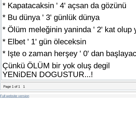
* Kapatacaksin ' 4' açsan da gözünü
* Bu dünya ' 3' günlük dünya
* Ölüm meleğinin yaninda ' 2' kat olup 
* Elbet ' 1' gün öleceksin
* Işte o zaman herşey ' 0' dan başlaya
Çünkü ÖLÜM bir yok oluş degil
YENiDEN DOGUSTUR...!
Page
1
of
1
1
Full website version