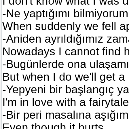
I don't know what I was 
-Ne yaptığımı bilmiyorum
When suddenly we fell a
-Aniden ayrıldığımız za
Nowadays I cannot find 
-Bugünlerde ona ulaşam
But when I do we'll get a
-Yepyeni bir başlangıç y
I'm in love with a fairytale
-Bir peri masalına aşığım
Even though it hurts