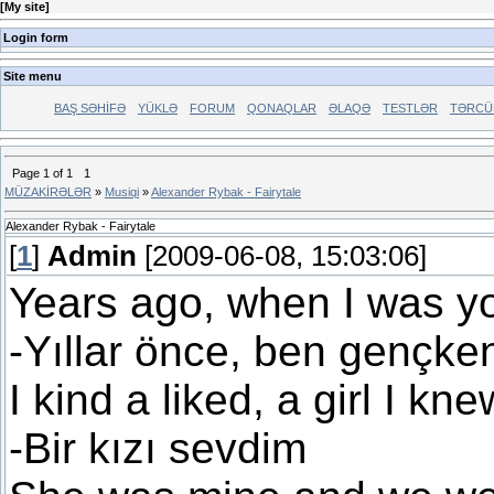
[
My site
]
Login form
Site menu
BAŞ SƏHİFƏ
YÜKLƏ
FORUM
QONAQLAR
ƏLAQƏ
TESTLƏR
TƏRCÜ
Page
1
of
1
1
MÜZAKİRƏLƏR
»
Musiqi
»
Alexander Rybak - Fairytale
Alexander Rybak - Fairytale
[
1
]
Admin
[2009-06-08, 15:03:06]
Years ago, when I was y
-Yıllar önce, ben gençke
I kind a liked, a girl I kne
-Bir kızı sevdim