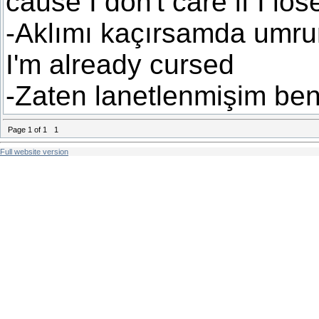
cause I don't care if I lo
-Aklımı kaçırsamda umru
I'm already cursed
-Zaten lanetlenmişim be
Page
1
of
1
1
Full website version