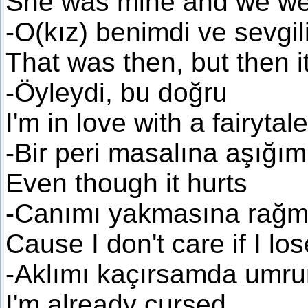
She was mine and we we
-O(kız) benimdi ve sevgil
That was then, but then it
-Öyleydi, bu doğru
I'm in love with a fairytale
-Bir peri masalına aşığım
Even though it hurts
-Canımı yakmasına rağ
Cause I don't care if I lo
-Aklımı kaçırsamda umru
I'm already cursed