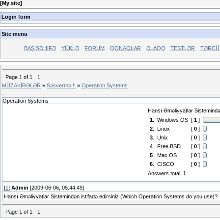
[
My site
]
Login form
Site menu
BAŞ SƏHİFƏ
YÜKLƏ
FORUM
QONAQLAR
ƏLAQƏ
TESTLƏR
TƏRCÜ
Page
1
of
1
1
MÜZAKİRƏLƏR
»
Səsvermə!!!
»
Operation Systems
Operation Systems
Hansı Əməliyyatlar Sistemindən
1
.
Windows OS
[
1
]
2
.
Linux
[
0
]
3
.
Unix
[
0
]
4
.
Free BSD
[
0
]
5
.
Mac OS
[
0
]
6
.
CISCO
[
0
]
Answers total:
1
[
1
]
Admin
[2009-06-06, 05:44:49]
Hansı Əməliyyatlar Sistemindən istifadə edirsiniz (Which Operation Systems do you use)?
Page
1
of
1
1