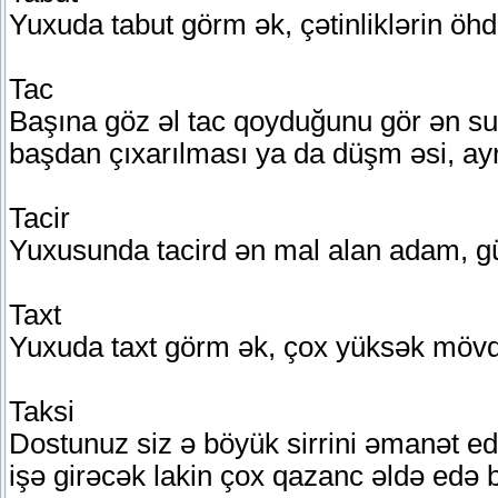
Yuxuda tabut görm ək, çətinliklərin öh
Tac
Başına göz əl tac qoyduğunu gör ən sub
başdan çıxarılması ya da düşm əsi, ayr 
Tacir
Yuxusunda tacird ən mal alan adam, güv
Taxt
Yuxuda taxt görm ək, çox yüksək mövqe
Taksi
Dostunuz siz ə böyük sirrini əmanət edə
işə girəcək lakin çox qazanc əldə edə 