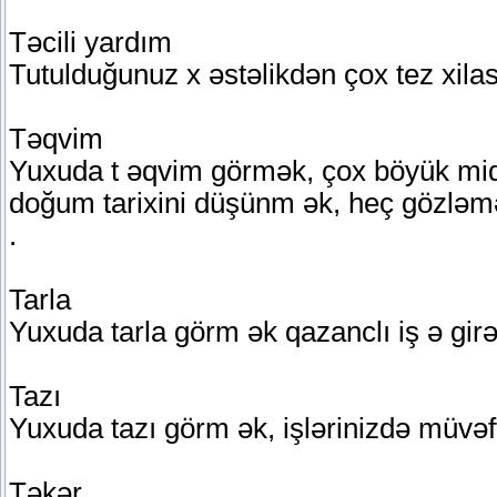
Təcili yardım
Tutulduğunuz x əstəlikdən çox tez xilas
Təqvim
Yuxuda t əqvim görmək, çox böyük miq
doğum tarixini düşünm ək, heç gözləmə
.
Tarla
Yuxuda tarla görm ək qazanclı iş ə girəc
Tazı
Yuxuda tazı görm ək, işlərinizdə müvəf
Təkər