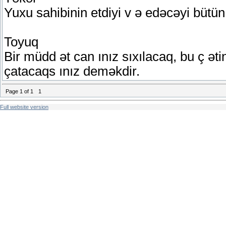
Yuxu sahibinin etdiyi v ə edəcəyi bütün
Toyuq
Bir müdd ət can ınız sıxılacaq, bu ç əti
çatacaqs ınız deməkdir.
Page
1
of
1
1
Full website version