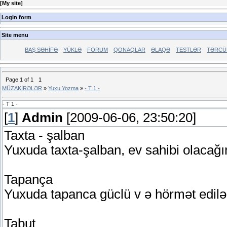
[
My site
]
Login form
Site menu
BAŞ SƏHİFƏ
YÜKLƏ
FORUM
QONAQLAR
ƏLAQƏ
TESTLƏR
TƏRCÜ
Page
1
of
1
1
MÜZAKİRƏLƏR
»
Yuxu Yozma
»
- T 1 -
- T 1 -
[
1
]
Admin
[2009-06-06, 23:50:20]
Taxta - şalban
Yuxuda taxta-şalban, ev sahibi olacağın
Tapança
Yuxuda tapanca güclü v ə hörmət edilə
Tabut