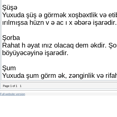
Şüşə
Yuxuda şüş ə görmək xoşbəxtlik və et
ırılmışsa hüzn v ə ac ı x əbərə işarədir.
Şorba
Rahat h əyat ınız olacaq dem əkdir. Şo
böyüyəcəyinə işarədir.
Şum
Yuxuda şum görm ək, zənginlik və rifah
Page
1
of
1
1
Full website version