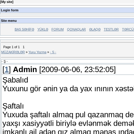
[
My site
]
Login form
Site menu
BAŞ SƏHİFƏ
YÜKLƏ
FORUM
QONAQLAR
ƏLAQƏ
TESTLƏR
TƏRCÜ
Page
1
of
1
1
MÜZAKİRƏLƏR
»
Yuxu Yozma
»
- Ş -
- Ş -
[
1
]
Admin
[2009-06-06, 23:52:05]
Şabalıd
Yuxunu gör ənin ya da yax ınının xəstəl
Şaftalı
Yuxuda şaftalı almaq pul qazanmaq dem
yaxşı xasiyyətli biriylə evlənmək demə
imkanlı ail ədən qız almaq mənas ındad