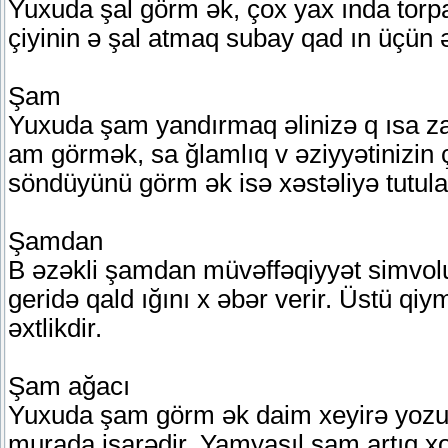
Yuxuda şal görm ək, çox yax ında torpa
çiyinin ə şal atmaq subay qad ın üçün 
Şam
Yuxuda şam yandırmaq əlinizə q ısa z
am görmək, sa ğlamlıq v əziyyətinizin 
söndüyünü görm ək isə xəstəliyə tutulac
Şamdan
B əzəkli şamdan müvəffəqiyyət simvo
geridə qald ığını x əbər verir. Üstü qi
əxtlikdir.
Şam ağacı
Yuxuda şam görm ək daim xeyirə yozulu
murada işarədir. Yamyaşıl şam artıq xo