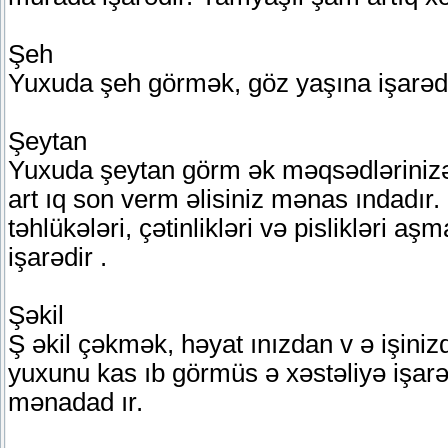
Şeh
Yuxuda şeh görmək, göz yaşına işarədi
Şeytan
Yuxuda şeytan görm ək məqsədlərinizə ç
art ıq son verm əlisiniz mənas ındadır
təhlükələri, çətinlikləri və pislikləri 
işarədir .
Şəkil
Ş əkil çəkmək, həyat ınızdan v ə işin
yuxunu kas ıb görmüs ə xəstəliyə işarə
mənadad ır.