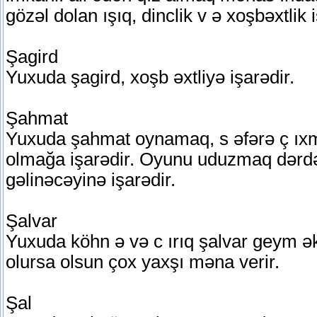
gözəl dolan ışıq, dinclik v ə xoşbəxtlik i
Şagird
Yuxuda şagird, xoşb əxtliyə işarədir.
Şahmat
Yuxuda şahmat oynamaq, s əfərə ç ıxm
olmağa işarədir. Oyunu uduzmaq dərd
gəlinəcəyinə işarədir.
Şalvar
Yuxuda köhn ə və c ırıq şalvar geym ək 
olursa olsun çox yaxşı məna verir.
Şal