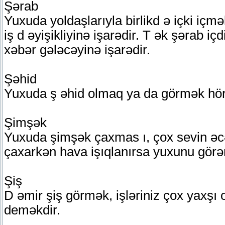
Şərab
Yuxuda yoldaşlarıyla birlikd ə içki içm
iş d əyişikliyinə işarədir. T ək şərab i
xəbər gələcəyinə işarədir.
Şəhid
Yuxuda ş əhid olmaq ya da görmək hör
Şimşək
Yuxuda şimşək çaxmas ı, çox sevin əc
çaxarkən hava işıqlanırsa yuxunu görə
Şiş
D əmir şiş görmək, işləriniz çox yaxşı
deməkdir.