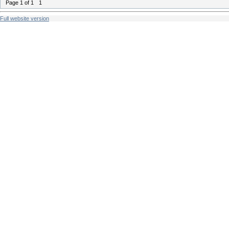
Page
1
of
1
1
Full website version