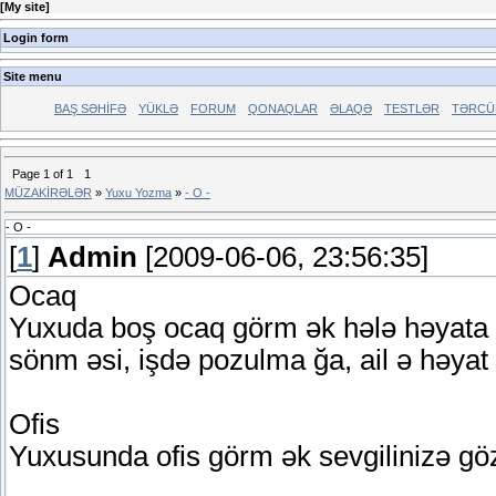
[
My site
]
Login form
Site menu
BAŞ SƏHİFƏ
YÜKLƏ
FORUM
QONAQLAR
ƏLAQƏ
TESTLƏR
TƏRCÜ
Page
1
of
1
1
MÜZAKİRƏLƏR
»
Yuxu Yozma
»
- O -
- O -
[
1
]
Admin
[2009-06-06, 23:56:35]
Ocaq
Yuxuda boş ocaq görm ək hələ həyata ke
sönm əsi, işdə pozulma ğa, ail ə həyat ı
Ofis
Yuxusunda ofis görm ək sevgilinizə göz 