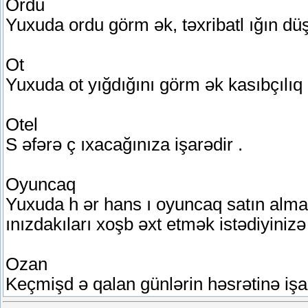
Ordu
Yuxuda ordu görm ək, təxribatl ığın dü
Ot
Yuxuda ot yığdığını görm ək kasıbçılıq 
Otel
S əfərə ç ıxacağınıza işarədir .
Oyuncaq
Yuxuda h ər hans ı oyuncaq satın alm
ınızdakıları xoşb əxt etmək istədiyinizə 
Ozan
Keçmişd ə qalan günlərin həsrətinə işa