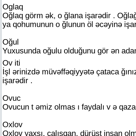
Oglaq
Oğlaq görm ək, o ğlana işarədir . Oğla
ya qohumunun o ğlunun öl əcəyinə işar
Oğul
Yuxusunda oğulu olduğunu gör ən adamı
Ov iti
İşl ərinizdə müvəffəqiyyətə çataca ğınız
işarədir .
Ovuc
Ovucun t əmiz olmas ı faydalı v ə qaza
Oxlov
Oxlov yaxşı, çalışqan, dürüst insan olm