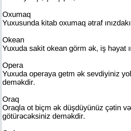
Oxumaq
Yuxusunda kitab oxumaq ətraf ınızdakı i
Okean
Yuxuda sakit okean görm ək, iş həyat
Opera
Yuxuda operaya getm ək sevdiyiniz yol
deməkdir.
Oraq
Oraqla ot biçm ək düşdüyünüz çətin vəz
götürəcəksiniz deməkdir.