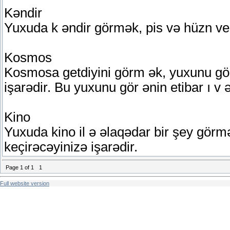
Kəndir
Yuxuda k əndir görmək, pis və hüzn veri
Kosmos
Kosmosa getdiyini görm ək, yuxunu gö
işarədir. Bu yuxunu gör ənin etibar ı v ə
Kino
Yuxuda kino il ə əlaqədar bir şey görmə
keçirəcəyinizə işarədir.
Page
1
of
1
1
Full website version