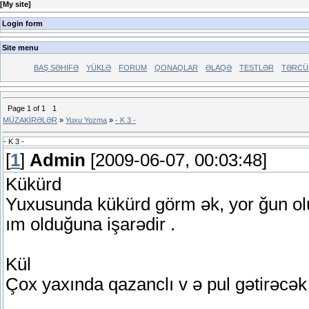
[
My site
]
Login form
Site menu
BAŞ SƏHİFƏ
YÜKLƏ
FORUM
QONAQLAR
ƏLAQƏ
TESTLƏR
TƏRCÜ
Page
1
of
1
1
MÜZAKİRƏLƏR
»
Yuxu Yozma
»
- K 3 -
- K 3 -
[
1
]
Admin
[2009-06-07, 00:03:48]
Kükürd
Yuxusunda kükürd görm ək, yor ğun olu
ım olduğuna işarədir .
Kül
Çox yaxında qazanclı v ə pul gətirəcək 