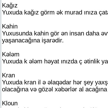
Kağız
Yuxuda kağız görm ək murad ınıza çat
Kahin
Yuxusunda kahin gör ən insan daha əvvə
yaşanacağına işarədir.
Kələm
Yuxuda k ələm həyat ınızda ç ətinlik 
Kran
Yuxuda kran il ə əlaqədar hər şey yaxşı
olacağına və gözəl xəbərlər al acağına 
Kloun