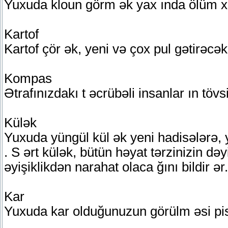
Yuxuda kloun görm ək yax ında ölüm x 
Kartof
Kartof çör ək, yeni və çox pul gətirəcə
Kompas
Ətrafınızdakı t əcrübəli insanlar ın töv
Külək
Yuxuda yüngül kül ək yeni hadisələrə, y
. S ərt külək, bütün həyat tərzinizin dəy
əyişiklikdən narahat olaca ğını bildir ər.
Kar
Yuxuda kar olduğunuzun görülm əsi pis