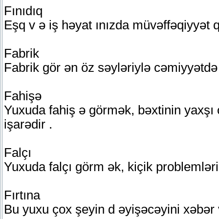
Fınıdıq
Eşq v ə iş həyat ınızda müvəffəqiyyət
Fabrik
Fabrik gör ən öz səyləriylə cəmiyyətdə
Fahişə
Yuxuda fahiş ə görmək, bəxtinin yaxşı 
işarədir .
Falçı
Yuxuda falçı görm ək, kiçik problemlə
Fırtına
Bu yuxu çox şeyin d əyişəcəyini xəbər v