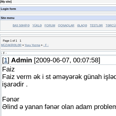
[
My site
]
Login form
Site menu
BAŞ SƏHİFƏ
YÜKLƏ
FORUM
QONAQLAR
ƏLAQƏ
TESTLƏR
TƏRCÜ
Page
1
of
1
1
MÜZAKİRƏLƏR
»
Yuxu Yozma
»
- F -
- F -
[
1
]
Admin
[2009-06-07, 00:07:58]
Faiz
Faiz verm ək i st əməyərək günah işləd
işarədir .
Fənər
Əlind ə yanan fənər olan adam problem