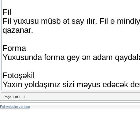
Fil
Fil yuxusu müsb ət say ılır. Fil ə mind
qazanar.
Forma
Yuxusunda forma gey ən adam qaydalara
Fotoşəkil
Yaxın yoldaşınız sizi məyus edəcək de
Page
1
of
1
1
Full website version