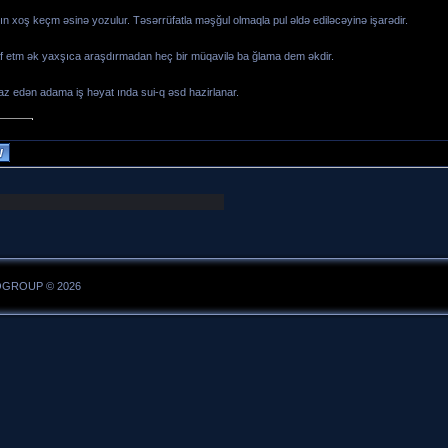
ın xoş keçm əsinə yozulur. Təsərrüfatla məşğul olmaqla pul əldə ediləcəyinə işarədir.
iraf etm ək yaxşıca araşdırmadan heç bir müqavilə ba ğlama dem əkdir.
az edən adama iş həyat ında sui-q əsd hazirlanar.
IOGROUP © 2026