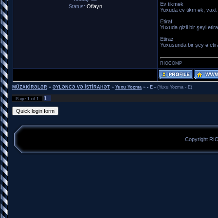
Ev tikmək
Status:
Oflayn
Yuxuda ev tikm ək, vaxt 
Etiraf
Yuxuda gizli bir şeyi et
Etiraz
Yuxusunda bir şey ə etir
RIOCOMP
MÜZAKİRƏLƏR
»
ƏYLƏNCƏ VƏ İSTİRAHƏT
»
Yuxu Yozma
»
- E -
(Yuxu Yozma - E)
1
Page
1
of
1
Copyright R