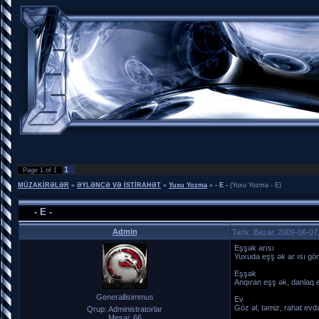
1
Page
1
of
1
MÜZAKİRƏLƏR
»
ƏYLƏNCƏ VƏ İSTİRAHƏT
»
Yuxu Yozma
»
- E -
(Yuxu Yozma - E)
- E -
Admin
Tarix:
Bazar, 2009-06-07,
Eşşək arısı
Yuxuda eşş ək ar ısı gör
Eşşək
Anqıran eşş ək, danlaq 
Generallisimmus
Ev
Göz əl, təmiz, rahat evd
Qrup: Administratorlar
Mesaj:
66