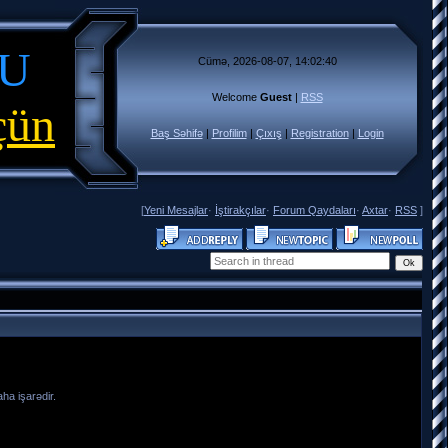
 U
Cümə, 2026-08-07, 14:02:40
Welcome
Guest
|
RSS
çün
Baş Səhifə
|
Profilim
|
Çıxış
|
Registration
|
Login
[
Yeni Mesajlar
·
İştirakçılar
·
Forum Qaydaları
·
Axtar
·
RSS
]
ha işarədir.