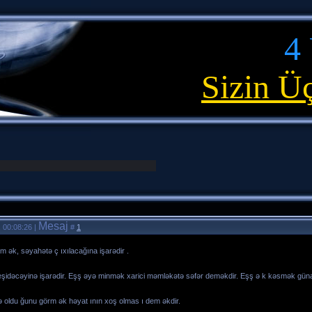
4
Sizin Ü
Mesaj
 00:08:26 |
#
1
m ək, səyahətə ç ıxılacağına işarədir .
eşidəcəyinə işarədir. Eşş əyə minmək xarici məmləkətə səfər deməkdir. Eşş ə k kəsmək güna
ə oldu ğunu görm ək həyat ının xoş olmas ı dem əkdir.