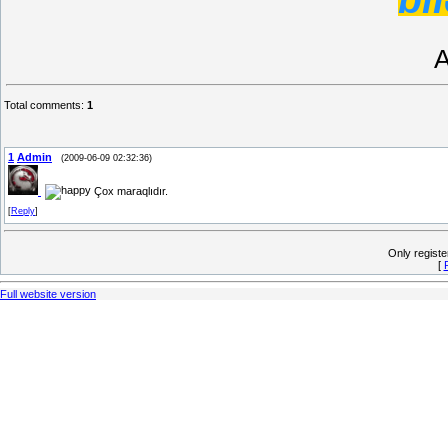
A
Total comments
:
1
1
Admin
(2009-06-09 02:32:36)
Çox maraqlıdır.
[
Reply
]
Only regist
[
Full website version