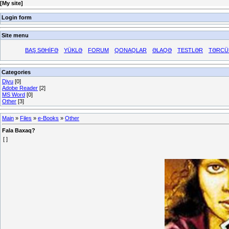
[
My site
]
Login form
Site menu
BAŞ SƏHİFƏ
YÜKLƏ
FORUM
QONAQLAR
ƏLAQƏ
TESTLƏR
TƏRCÜ
Categories
Djvu
[0]
Adobe Reader
[2]
MS Word
[0]
Other
[3]
Main
»
Files
»
e-Books
»
Other
Fala Baxaq?
[ ]