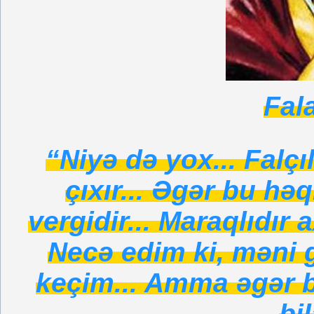
Fal
“Niyə də yox... Falçı
çıxır... Əgər bu hə
vergidir... Maraqlıdır 
Necə edim ki, məni
keçim... Amma əgər 
bi