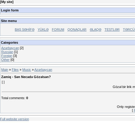
[
My site
]
Login form
Site menu
BAŞ SƏHİFƏ
YÜKLƏ
FORUM
QONAQLAR
ƏLAQƏ
TESTLƏR
TƏRCÜ
Categories
Azərbaycan
[2]
Russian
[1]
Foreign
[3]
Other
[0]
Main
»
Files
»
Music
»
Azərbaycan
Zamiq - Sən Necədə Gözəlsən?
[ ]
Gözəl bir lirik
Total comments
:
0
Only regist
[
Full website version