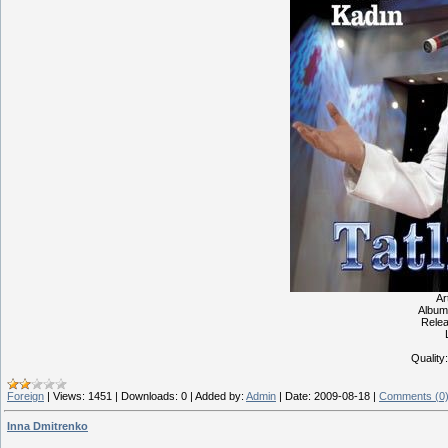
Ar
Album
Relea
Quality
Foreign
|
Views:
1451
|
Downloads:
0
|
Added by:
Admin
|
Date:
2009-08-18
|
Comments (0
Inna Dmitrenko