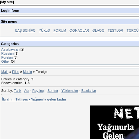
[
My site
]
Login form
Site menu
BAŞ SƏHİFƏ
YÜKLƏ
FORUM
QONAQLAR
ƏLAQƏ
TESTLƏR
TƏRCÜ
Categories
Azərbaycan
[2]
Russian
[1]
Foreign
[3]
Other
[0]
Main
»
Files
»
Music
» Foreign
Entries in category
:
3
Shown entries
:
1-3
Sort by
:
Tarix
·
Adı
·
Reytinqi
·
Şərhlər
·
Yükləmələr
·
Baxılanlar
İbrahim Tatlıses - Yağmurla gelen kadın