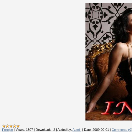
Foreign
|
Views:
1307
|
Downloads:
2
|
Added by:
Admin
|
Date:
2009-09-01
|
Comments (0