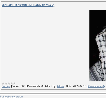
MİCHAEL JACKSON - MUHAMMAD (S.A.V)
Foreign
|
Views:
968
|
Downloads:
0
|
Added by:
Admin
|
Date:
2009-07-18
|
Comments (0)
Full website version