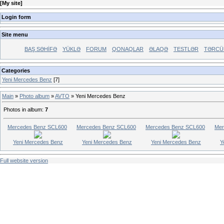
[
My site
]
Login form
Site menu
BAŞ SƏHİFƏ
YÜKLƏ
FORUM
QONAQLAR
ƏLAQƏ
TESTLƏR
TƏRCÜ
Categories
Yeni Mercedes Benz
[7]
Main
»
Photo album
»
AVTO
» Yeni Mercedes Benz
Photos in album
:
7
Mercedes Benz SCL600
Mercedes Benz SCL600
Mercedes Benz SCL600
Mer
Yeni Mercedes Benz
Yeni Mercedes Benz
Yeni Mercedes Benz
Y
Full website version