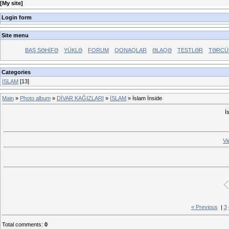
[
My site
]
Login form
Site menu
BAŞ SƏHİFƏ
YÜKLƏ
FORUM
QONAQLAR
ƏLAQƏ
TESTLƏR
TƏRCÜ
Categories
İSLAM
[13]
Main
»
Photo album
»
DİVAR KAĞIZLARI
»
İSLAM
» İslam İnside
İ
Vi
« Previous
|
3
Total comments
:
0