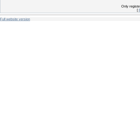
Only regist
[
Full website version