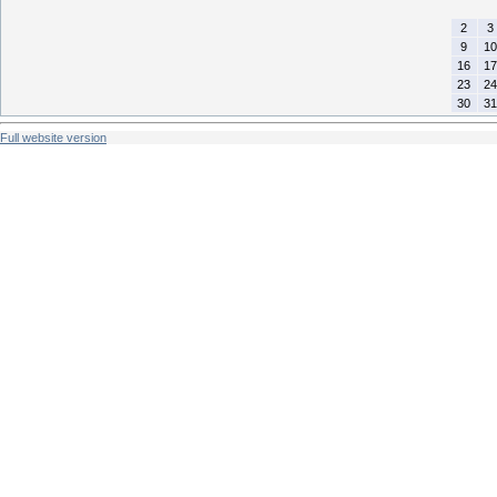
2
3
9
10
16
17
23
24
30
31
Full website version