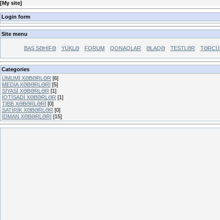
[
My site
]
Login form
Site menu
BAŞ SƏHİFƏ
YÜKLƏ
FORUM
QONAQLAR
ƏLAQƏ
TESTLƏR
TƏRCÜ
Categories
ÜMUMİ XƏBƏRLƏR
[6]
MEDİA XƏBƏRLƏRİ
[5]
SİYASİ XƏBƏRLƏR
[1]
İQTİSADİ XƏBƏRLƏR
[1]
TİBB XƏBƏRLƏRİ
[0]
SATİRİK XƏBƏRLƏR
[0]
İDMAN XƏBƏRLƏRİ
[15]