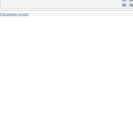
30
31
Full website version