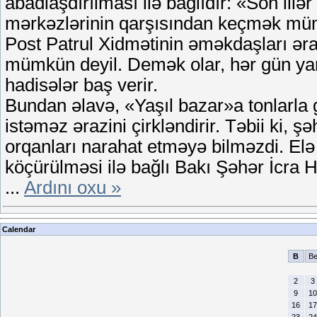
abadlaşdırılması ilə bağlıdır: «Son illə
mərkəzlərinin qarşısından keçmək mümkü
Post Patrul Xidmətinin əməkdaşları əra
mümkün deyil. Demək olar, hər gün ya
hadisələr baş verir.
Bundan əlavə, «Yaşıl bazar»a tonlarla gə
istəməz ərazini çirkləndirir. Təbii ki, 
orqanları narahat etməyə bilməzdi. Elə
köçürülməsi ilə bağlı Bakı Şəhər İcra 
...
Ardını oxu »
Calendar
B
B
2
3
9
10
16
17
23
24