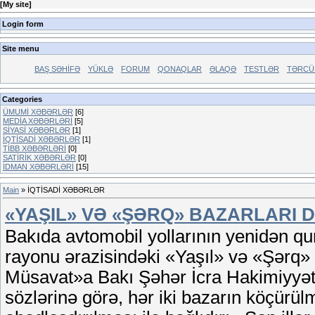
[
My site
]
Login form
Site menu
BAŞ SƏHİFƏ
YÜKLƏ
FORUM
QONAQLAR
ƏLAQƏ
TESTLƏR
TƏRCÜ
Categories
ÜMUMİ XƏBƏRLƏR
[6]
MEDİA XƏBƏRLƏRİ
[5]
SİYASİ XƏBƏRLƏR
[1]
İQTİSADİ XƏBƏRLƏR
[1]
TİBB XƏBƏRLƏRİ
[0]
SATİRİK XƏBƏRLƏR
[0]
İDMAN XƏBƏRLƏRİ
[15]
Main
»
İQTİSADİ XƏBƏRLƏR
«YAŞIL» VƏ «ŞƏRQ» BAZARLARI
Bakıda avtomobil yollarının yenidən q
rayonu ərazisindəki «Yaşıl» və «Şərq»
Müsavat»a Bakı Şəhər İcra Hakimiyyə
sözlərinə görə, hər iki bazarın köçürü