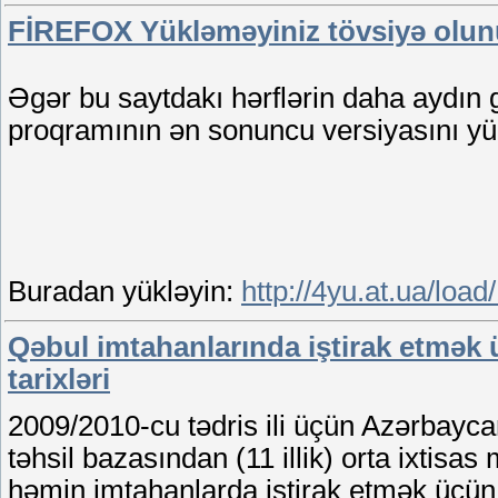
FİREFOX Yükləməyiniz tövsiyə olun
Əgər bu saytdakı hərflərin daha aydın 
proqramının ən sonuncu versiyasını yü
Buradan yükləyin:
http://4yu.at.ua/load
Qəbul imtahanlarında iştirak etmək ü
tarixləri
2009/2010-cu tədris ili üçün Azərbayca
təhsil bazasından (11 illik) orta ixtisa
həmin imtahanlarda iştirak etmək üçün