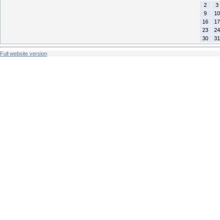
2
3
9
10
16
17
23
24
30
31
Full website version