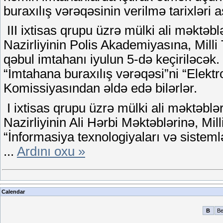
buraxılış vərəqəsinin verilmə tarixləri 
III ixtisas qrupu üzrə mülki ali məktəb
Nazirliyinin Polis Akademiyasına, Milli
qəbul imtahanı iyulun 5-də keçiriləcək.
“İmtahana buraxılış vərəqəsi”ni “Elektro
Komissiyasından əldə edə bilərlər.
I ixtisas qrupu üzrə mülki ali məktəbl
Nazirliyinin Ali Hərbi Məktəblərinə, Mil
“İnformasiya texnologiyaları və sisteml
...
Ardını oxu »
Calendar
B
B