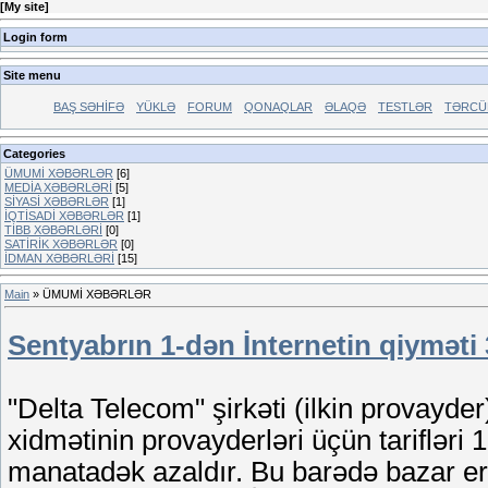
[
My site
]
Login form
Site menu
BAŞ SƏHİFƏ
YÜKLƏ
FORUM
QONAQLAR
ƏLAQƏ
TESTLƏR
TƏRCÜ
Categories
ÜMUMİ XƏBƏRLƏR
[6]
MEDİA XƏBƏRLƏRİ
[5]
SİYASİ XƏBƏRLƏR
[1]
İQTİSADİ XƏBƏRLƏR
[1]
TİBB XƏBƏRLƏRİ
[0]
SATİRİK XƏBƏRLƏR
[0]
İDMAN XƏBƏRLƏRİ
[15]
Main
»
ÜMUMİ XƏBƏRLƏR
Sentyabrın 1-dən İnternetin qiyməti 
"Delta Telecom" şirkəti (ilkin provayd
xidmətinin provayderləri üçün tarifləri
manatadək azaldır. Bu barədə bazar ertə