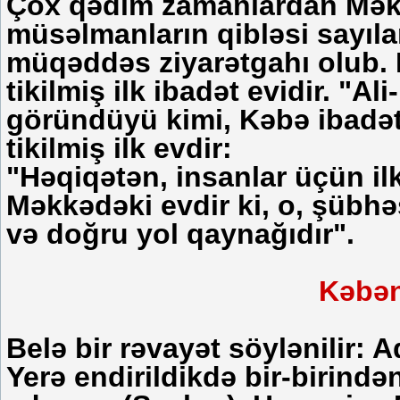
Çox qədim zamanlardan Məkk
müsəlmanların qibləsi sayıla
müqəddəs ziyarətgahı olub.
tikilmiş ilk ibadət evidir. "A
göründüyü kimi, Kəbə ibadə
tikilmiş ilk evdir:
"Həqiqətən, insanlar üçün il
Məkkədəki evdir ki, o, şübhə
və doğru yol qaynağıdır".
Kəbən
Belə bir rəvayət söylənilir:
Yerə endirildikdə bir-birində