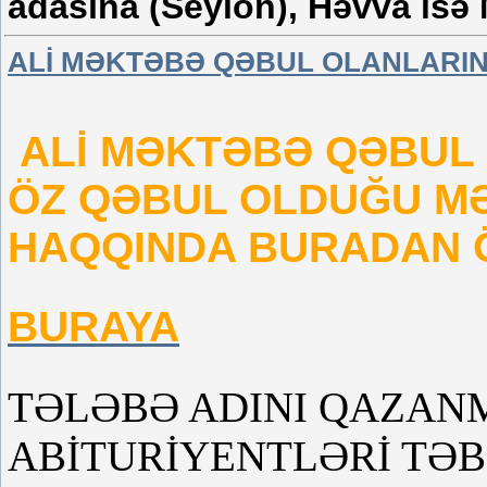
adasına (Seylon), Həvva isə
ALİ MƏKTƏBƏ QƏBUL OLANLARIN S
ALİ MƏKTƏBƏ QƏBUL 
ÖZ QƏBUL OLDUĞU MƏ
HAQQINDA BURADAN 
BURAYA
TƏLƏBƏ ADINI QAZAN
ABİTURİYENTLƏRİ TƏBR