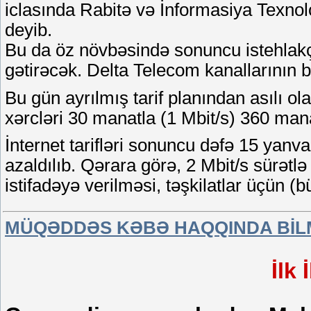
iclasında Rabitə və İnformasiya Texnol
deyib.
Bu da öz növbəsində sonuncu istehlakçı
gətirəcək. Delta Telecom kanallarının bu
Bu gün ayrılmış tarif planından asılı o
xərcləri 30 manatla (1 Mbit/s) 360 mana
İnternet tarifləri sonuncu dəfə 15 yanva
azaldılıb. Qərara görə, 2 Mbit/s sürətlə ş
istifadəyə verilməsi, təşkilatlar üçün (b
MÜQƏDDƏS KƏBƏ HAQQINDA BİL
İlk 