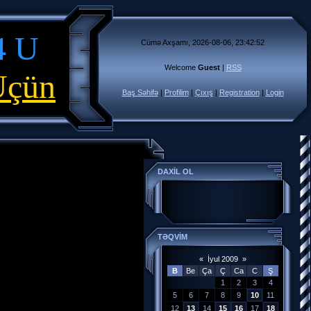
4 U
Cümə Axşamı, 2026-08-06, 23:42:52
Welcome
Guest
|
RSS
Üçün
Baş Səhifə
|
Profilim
|
Çıxış
|
Registration
|
Login
DAXİL OL
TƏQVİM
«
İyul 2009
»
B
Be
Ça
Ç
Ca
C
Ş
1
2
3
4
5
6
7
8
9
10
11
12
13
14
15
16
17
18