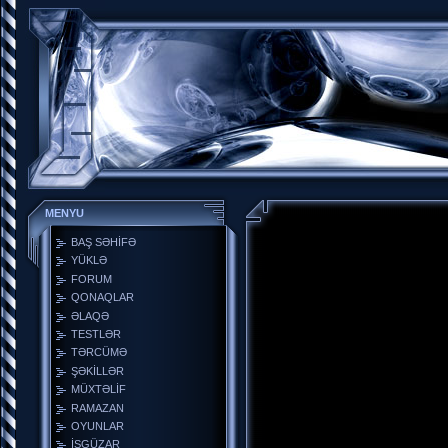
MENYU
BAŞ SƏHİFƏ
YÜKLƏ
FORUM
QONAQLAR
ƏLAQƏ
TESTLƏR
TƏRCÜMƏ
ŞƏKİLLƏR
MÜXTƏLİF
RAMAZAN
OYUNLAR
İŞGÜZAR