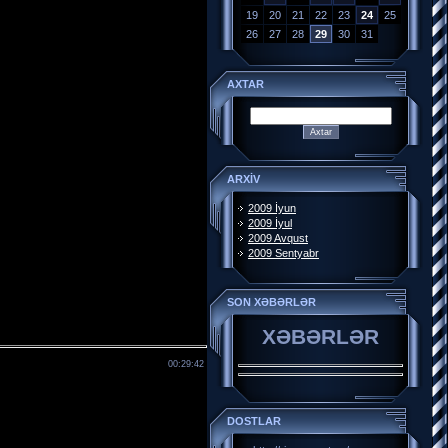
19
20
21
22
23
24
25
26
27
28
29
30
31
AXTAR
ARXİV
2009 İyun
2009 İyul
2009 Avqust
2009 Sentyabr
SON XƏBƏRLƏR
XƏBƏRLƏR
00:29:42
DOSTLAR