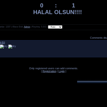
0 : 1
HALAL OLSUN!!!!
anlar
: 1337 |
Əlavə Etdi:
Admin
|
Reytinq
: 5.0/2 |
Comments disp
l Et
]
Only registered users can add comments.
[
Registration
|
Login
]