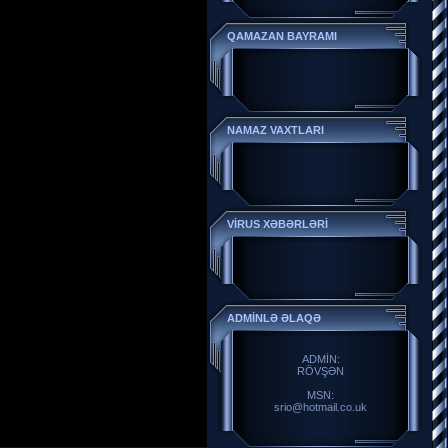
QAMAZAN BAYRAMI
NAMAZ VAXTLARI
VİRUS XƏBƏRLƏRİ
ADMİNLƏ ƏLAQƏ
ADMİN:
RÖVŞƏN
MSN:
srio@hotmail.co.uk