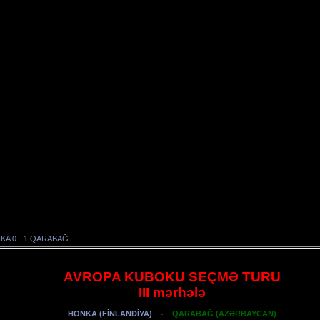
KA 0 - 1 QARABAĞ
AVROPA KUBOKU SEÇMƏ TURU
III mərhələ
HONKA (FİNLANDİYA)
-
QARABAĞ (AZƏRBAYCAN)