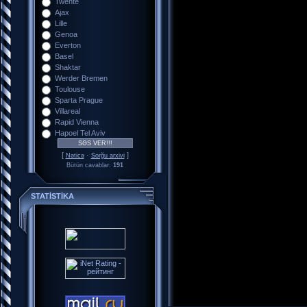
Twente
Ajax
Lille
Genoa
Everton
Basel
Shaktar
Werder Bremen
Toulouse
Sparta Prague
Villareal
Rapid Vienna
Hapoel Tel Aviv
[
·
]
Nəticə
Sorğu arxivi
Bütün cavablar:
191
STATİSTİKA