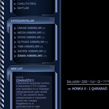
CANLI FUTBOL
SAYTLAR
KATEQORIYALAR
ÜMUMİ XƏBƏRLƏR
[6]
MEDİA XƏBƏRLƏRİ
[5]
SİYASİ XƏBƏRLƏR
[1]
İQTİSADİ XƏBƏRLƏR
[1]
TİBB XƏBƏRLƏRİ
[0]
SATİRİK XƏBƏRLƏR
[0]
İDMAN XƏBƏRLƏRİ
[15]
MINI ÇAT
Baş səhifə
»
2009
»
İyul
»
29
» HON
HONKA 0 - 1 QARABAĞ