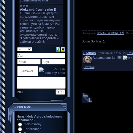
Kateqoriya:
İDMAN XƏBƏRLƏRİ
|
Baxıl
Bütün Şərhlər
:
1
1
Admin
[
Daxi
(2009-07-30 17:05:02)
Agdama ugurlar!!!!!!!
[
Cavabla
]
200
SƏSVERMƏ
Hansı klub Avropa kubokunu
qazanacaq?
Galatasaray
Fenerbahçe