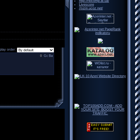
http://riocomp.at.ua/
Livescore
//sizin.ucoz.net/
lay order:
0